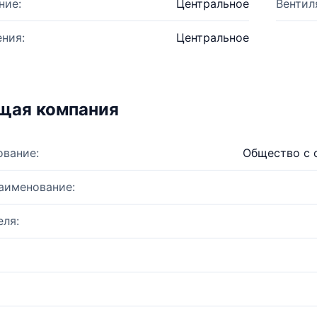
ние:
Центральное
Вентил
ния:
Центральное
щая компания
ование:
Общество с 
аименование:
ля: