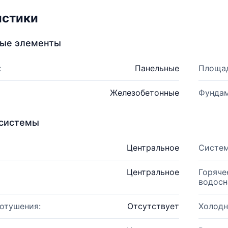
истики
ные элементы
:
Панельные
Площад
Железобетонные
Фундам
системы
Центральное
Систем
Центральное
Горяче
водосн
отушения:
Отсутствует
Холодн