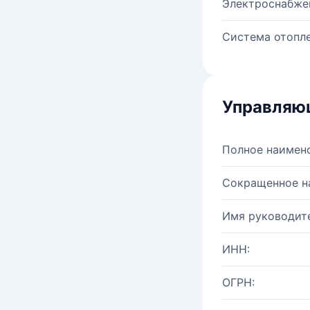
Электроснабже
Система отопле
Управляю
Полное наимен
Сокращенное н
Имя руководите
ИНН:
ОГРН: