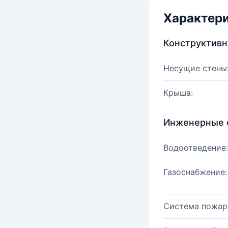
Характер
Конструктив
Несущие стены
Крыша:
Инженерные 
Водоотведение:
Газоснабжение:
Система пожар