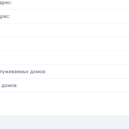
дрес:
рес:
служиваемых домов:
 домов: