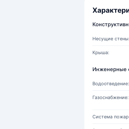
Характер
Конструктив
Несущие стены
Крыша:
Инженерные 
Водоотведение:
Газоснабжение:
Система пожар