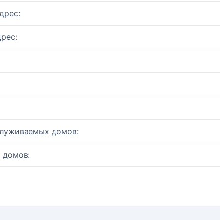
дрес:
рес:
служиваемых домов:
 домов: