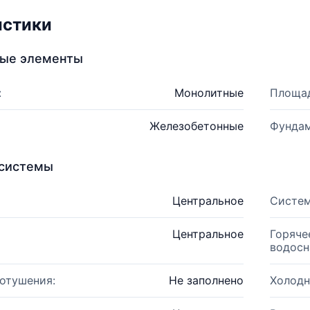
истики
ные элементы
:
Монолитные
Площад
Железобетонные
Фундам
системы
Центральное
Систем
Центральное
Горяче
водосн
отушения:
Не заполнено
Холодн