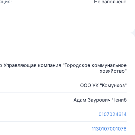
яция:
Не заполнено
ю Управляющая компания "Городское коммунальное
хозяйство"
ООО УК "Комунхоз"
Адам Заурович Чениб
0107024614
1130107001078