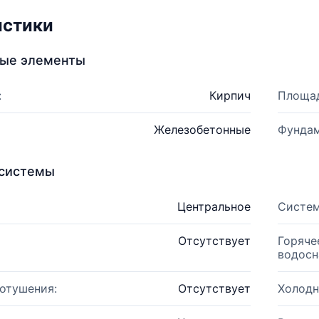
истики
ные элементы
:
Кирпич
Площад
Железобетонные
Фундам
системы
Центральное
Систем
Отсутствует
Горяче
водосн
отушения:
Отсутствует
Холодн