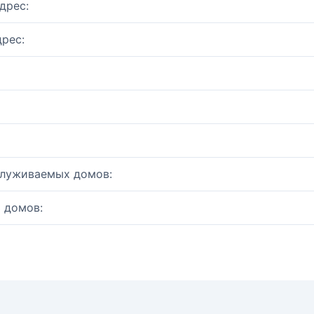
дрес:
рес:
служиваемых домов:
 домов: