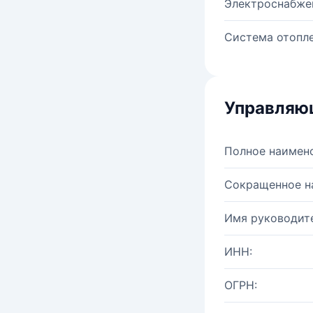
Электроснабже
Система отопле
Управляю
Полное наимен
Сокращенное н
Имя руководите
ИНН:
ОГРН: