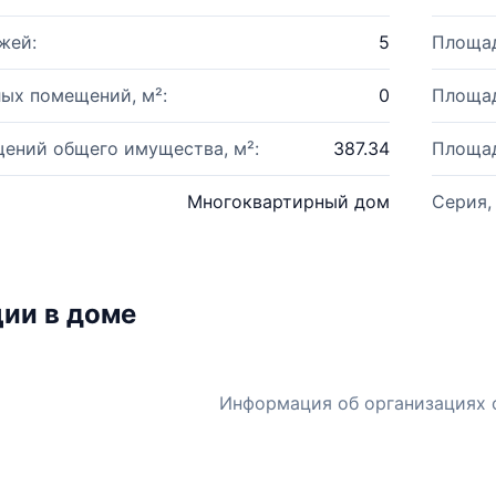
жей:
5
Площад
ых помещений, м²:
0
Площад
ений общего имущества, м²:
387.34
Площад
Многоквартирный дом
Серия,
ии в доме
Информация об организациях 