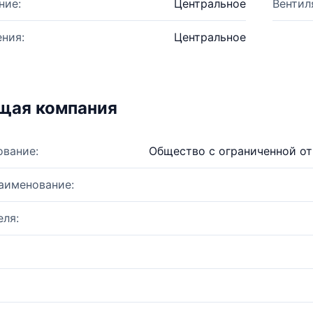
ние:
Центральное
Вентил
ния:
Центральное
щая компания
ование:
Общество с ограниченной о
аименование:
ля: