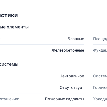
истики
ные элементы
:
Блочные
Площад
Железобетонные
Фундам
системы
Центральное
Систем
Отсутствует
Горяче
отушения:
Пожарные гидранты
Холодн