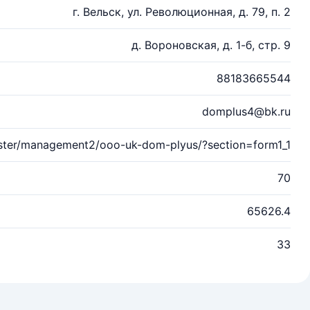
г. Вельск, ул. Революционная, д. 79, п. 2
д. Вороновская, д. 1-б, стр. 9
88183665544
domplus4@bk.ru
roster/management2/ooo-uk-dom-plyus/?section=form1_1
70
65626.4
33