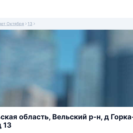
лет Октября
13
ская область, Вельский р-н, д Горка
д 13