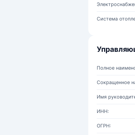
Электроснабже
Система отопле
Управляю
Полное наимен
Сокращенное н
Имя руководите
ИНН:
ОГРН: