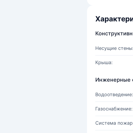
Характер
Конструктив
Несущие стены
Крыша:
Инженерные 
Водоотведение:
Газоснабжение:
Система пожар