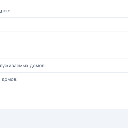
рес:
служиваемых домов:
 домов: