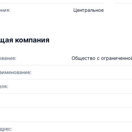
ния:
Центральное
щая компания
ование:
Общество с ограниченно
аименование:
ля:
дрес: