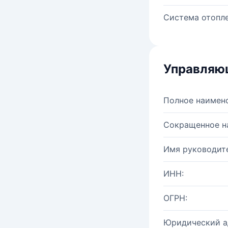
Система отопле
Управляю
Полное наимен
Сокращенное н
Имя руководите
ИНН:
ОГРН:
Юридический а