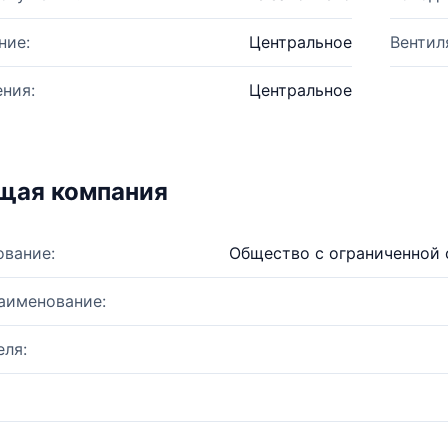
ние:
Центральное
Вентил
ния:
Центральное
щая компания
ование:
Общество с ограниченной
аименование:
ля: