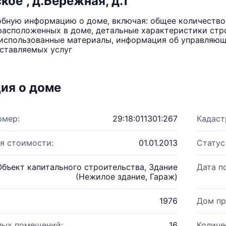
ое", д.Бережная, д.1
бную информацию о доме, включая: общее количество 
расположенных в доме, детальные характеристики стро
использованные материалы, информация об управляюще
ставляемых услуг
ия о доме
омер:
29:18:011301:267
Кадаст
я стоимости:
01.01.2013
Статус
Объект капитального строительства, Здание
Дата п
(Нежилое здание, Гараж)
1976
Дом пр
лых помещений:
16
Количе