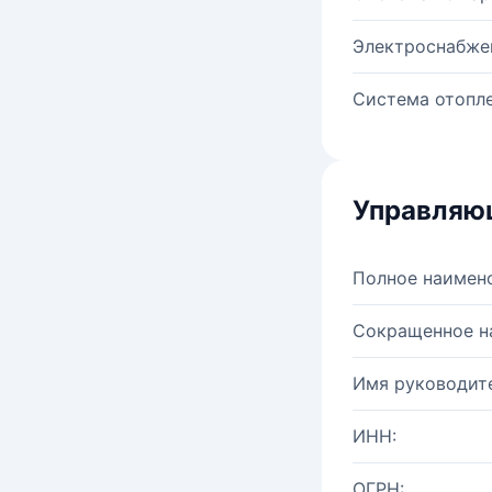
Электроснабже
Система отопле
Управляю
Полное наимен
Сокращенное н
Имя руководите
ИНН:
ОГРН: