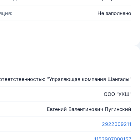
яция:
Не заполнено
 ответственностью "Упраляющая компания Шангалы"
ООО "УКШ"
Евгений Валентинович Пугинский
2922009211
1152907000157