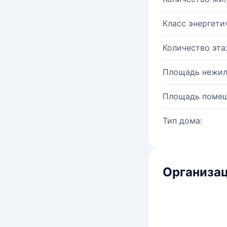
Класс энергети
Количество эта
Площадь нежил
Площадь помещ
Тип дома:
Организац