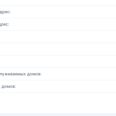
дрес:
рес:
служиваемых домов:
 домов: