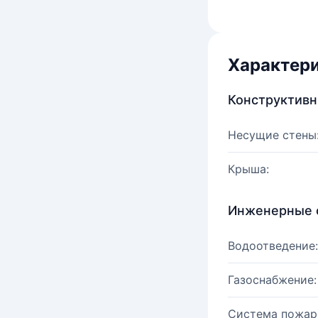
Характер
Конструктив
Несущие стены
Крыша:
Инженерные 
Водоотведение:
Газоснабжение:
Система пожар