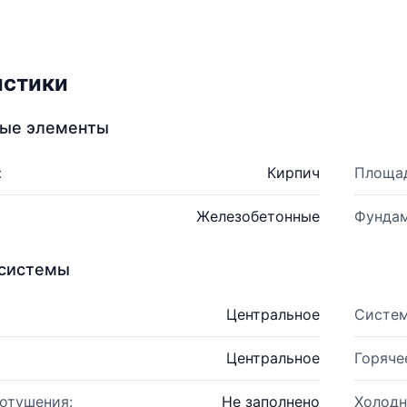
истики
ные элементы
:
Кирпич
Площад
Железобетонные
Фундам
системы
Центральное
Систем
Центральное
Горяче
отушения:
Не заполнено
Холодн