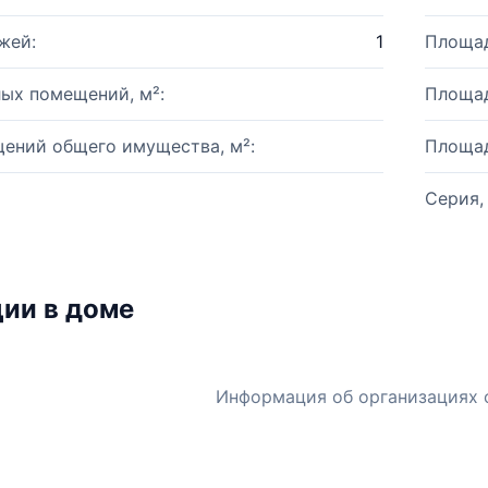
жей:
1
Площад
ых помещений, м²:
Площад
ений общего имущества, м²:
Площад
Серия,
ии в доме
Информация об организациях 