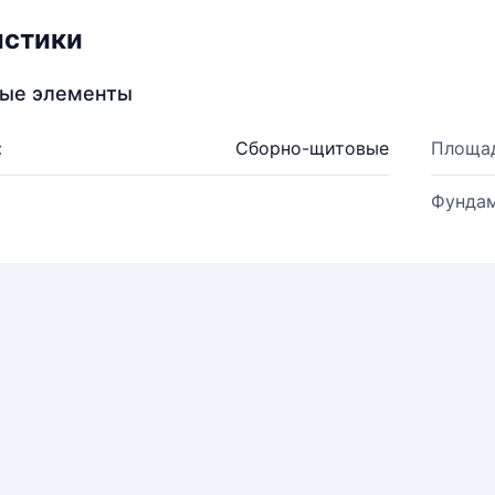
истики
ные элементы
:
Сборно-щитовые
Площад
Фундам