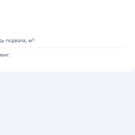
ь подвала, м²:
ент: