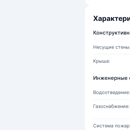
Характер
Конструктив
Несущие стены
Крыша:
Инженерные 
Водоотведение:
Газоснабжение:
Система пожар