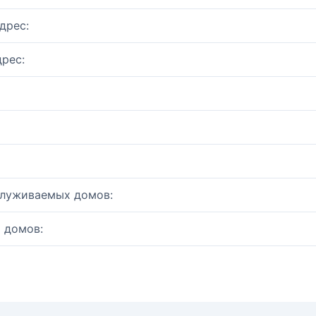
дрес:
рес:
служиваемых домов:
 домов: