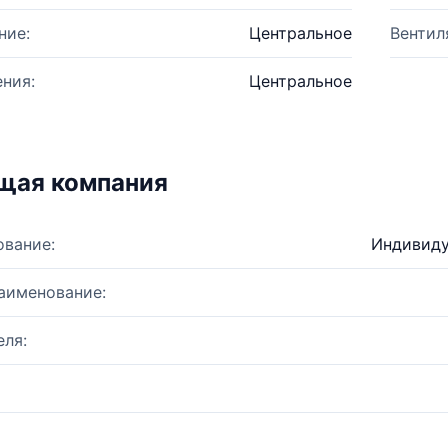
ние:
Центральное
Вентил
ния:
Центральное
щая компания
ование:
Индивиду
аименование:
ля: