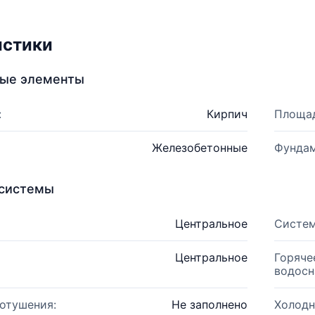
истики
ные элементы
:
Кирпич
Площад
Железобетонные
Фундам
системы
Центральное
Систем
Центральное
Горяче
водосн
отушения:
Не заполнено
Холодн