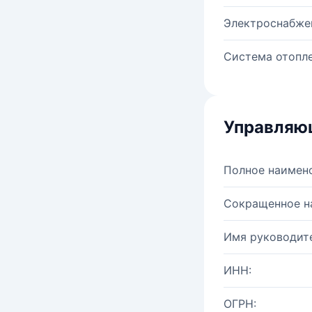
Электроснабже
Система отопле
Управляю
Полное наимен
Сокращенное н
Имя руководите
ИНН:
ОГРН: