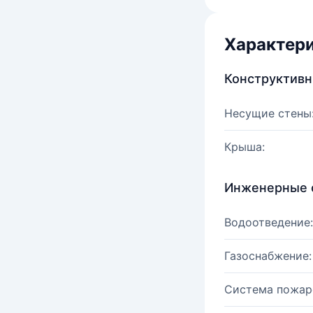
Характер
Конструктив
Несущие стены
Крыша:
Инженерные 
Водоотведение:
Газоснабжение:
Система пожар