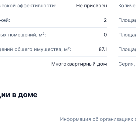
ческой эффективности:
Не присвоен
Количе
жей:
2
Площад
ых помещений, м²:
0
Площад
ений общего имущества, м²:
87.1
Площад
Многоквартирный дом
Серия,
ии в доме
Информация об организациях 