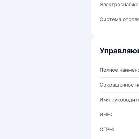
Электроснабже
Система отопле
Управляю
Полное наимен
Сокращенное н
Имя руководите
ИНН:
ОГРН: