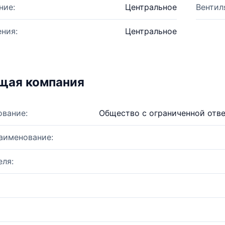
ние:
Центральное
Вентил
ния:
Центральное
щая компания
ование:
Общество с ограниченной отв
аименование:
ля: