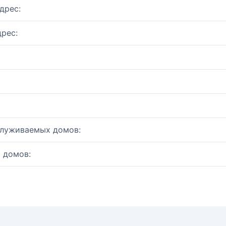
дрес:
рес:
служиваемых домов:
 домов: