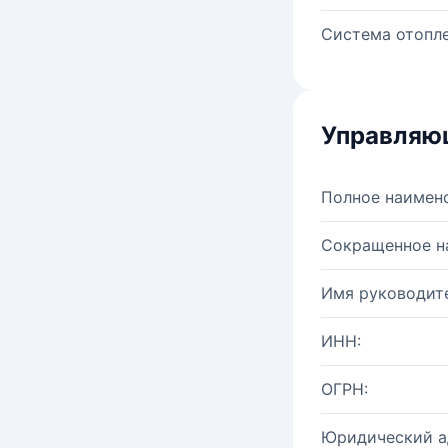
Система отопле
Управляю
Полное наимен
Сокращенное н
Имя руководите
ИНН:
ОГРН:
Юридический а