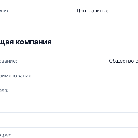
ния:
Центральное
щая компания
ование:
Общество с
аименование:
ля:
дрес: