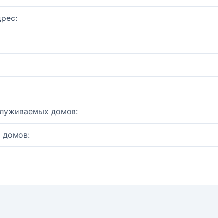
рес:
служиваемых домов:
 домов: