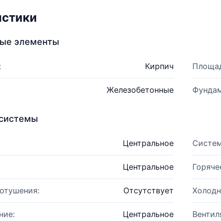
истики
ные элементы
:
Кирпич
Площад
Железобетонные
Фундам
системы
Центральное
Систем
Центральное
Горяче
отушения:
Отсутствует
Холодн
ние:
Центральное
Вентил