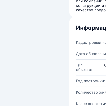
или компаний, 
конструкции и 
качество предо
Информац
Кадастровый н
Дата обновлени
Тип
объекта:
Год постройки:
Количество жи
Класс энергети