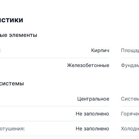
истики
ные элементы
:
Кирпич
Площад
Железобетонные
Фундам
системы
Центральное
Систем
Не заполнено
Горяче
отушения:
Не заполнено
Холодн