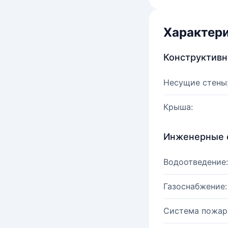
Характер
Конструктив
Несущие стены
Крыша:
Инженерные 
Водоотведение:
Газоснабжение:
Система пожар