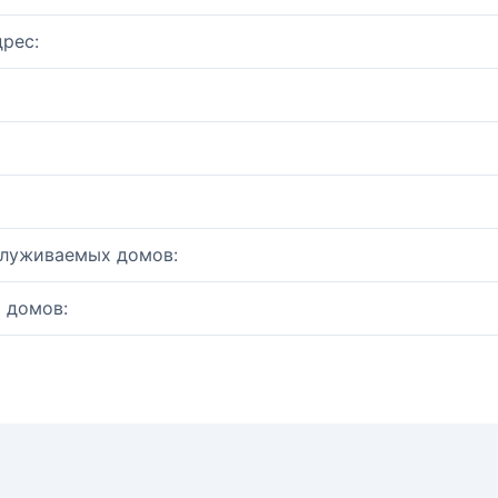
рес:
служиваемых домов:
 домов: