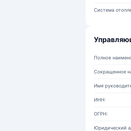
Система отопле
Управляю
Полное наимен
Сокращенное н
Имя руководите
ИНН:
ОГРН:
Юридический а