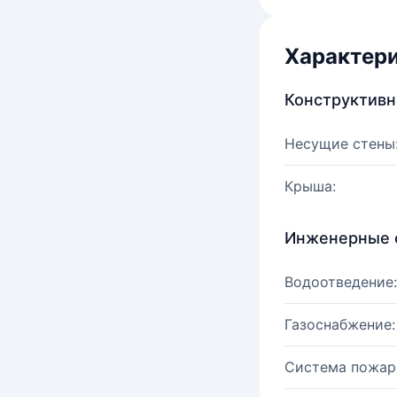
Характер
Конструктив
Несущие стены
Крыша:
Инженерные 
Водоотведение:
Газоснабжение:
Система пожар