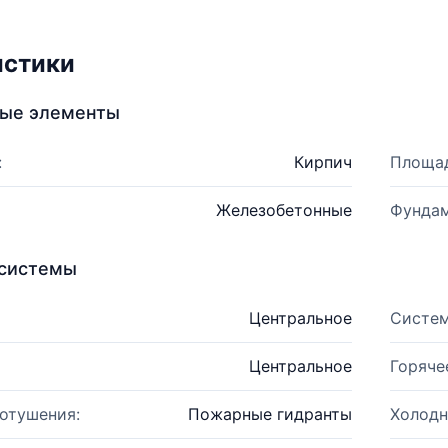
истики
ные элементы
:
Кирпич
Площад
Железобетонные
Фундам
системы
Центральное
Систем
Центральное
Горяче
отушения:
Пожарные гидранты
Холодн