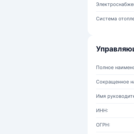
Электроснабже
Система отопле
Управляю
Полное наимен
Сокращенное н
Имя руководите
ИНН:
ОГРН: