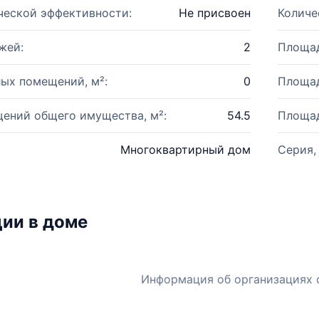
ческой эффективности:
Не присвоен
Количе
жей:
2
Площад
ых помещений, м²:
0
Площад
ений общего имущества, м²:
54.5
Площад
Многоквартирный дом
Серия,
ии в доме
Информация об организациях 