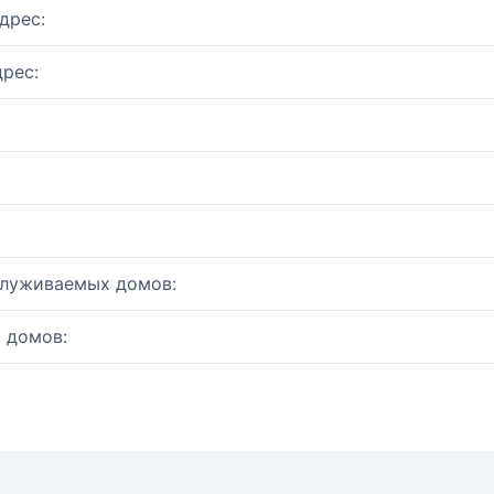
дрес:
рес:
служиваемых домов:
 домов: