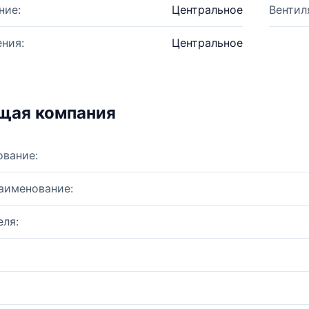
ние:
Центральное
Вентил
ния:
Центральное
щая компания
ование:
аименование:
ля: