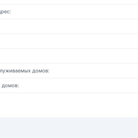
рес:
служиваемых домов:
 домов: