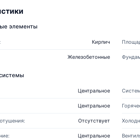
истики
ные элементы
:
Кирпич
Площад
Железобетонные
Фундам
системы
Центральное
Систем
Центральное
Горяче
отушения:
Отсутствует
Холодн
ние:
Центральное
Вентил