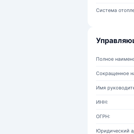
Система отопле
Управляю
Полное наимен
Сокращенное н
Имя руководите
ИНН:
ОГРН:
Юридический а