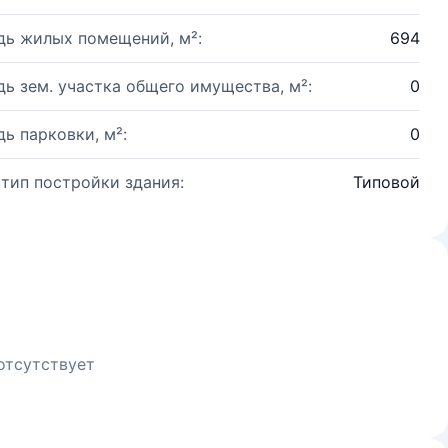
ь жилых помещений, м²:
694
ь зем. участка общего имущества, м²:
0
ь парковки, м²:
0
 тип постройки здания:
Типовой
отсутствует