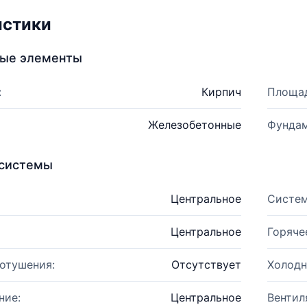
истики
ные элементы
:
Кирпич
Площад
Железобетонные
Фундам
системы
Центральное
Систем
Центральное
Горяче
отушения:
Отсутствует
Холодн
ние:
Центральное
Вентил