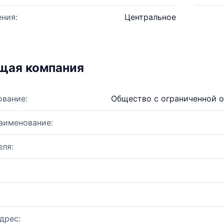
ния:
Центральное
щая компания
ование:
Общество с ограниченной 
аименование:
ля:
дрес: