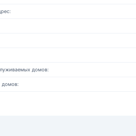
рес:
служиваемых домов:
 домов: