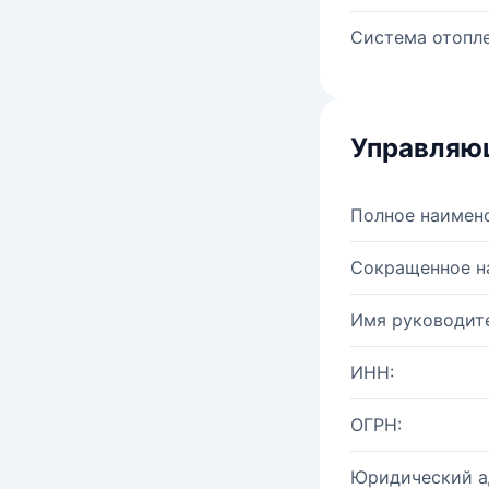
Система отопле
Управляю
Полное наимен
Сокращенное н
Имя руководите
ИНН:
ОГРН:
Юридический а