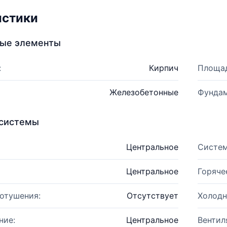
истики
ные элементы
:
Кирпич
Площад
Железобетонные
Фундам
системы
Центральное
Систем
Центральное
Горяче
отушения:
Отсутствует
Холодн
ние:
Центральное
Вентил