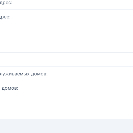
дрес:
рес:
служиваемых домов:
 домов: