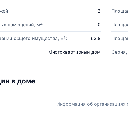
жей:
2
Площад
ых помещений, м²:
0
Площад
ений общего имущества, м²:
63.8
Площад
Многоквартирный дом
Серия,
ии в доме
Информация об организациях 