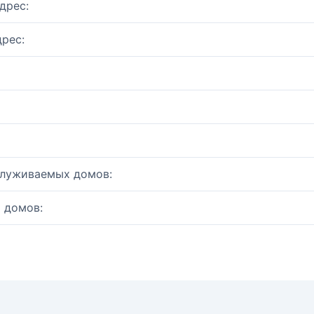
дрес:
рес:
служиваемых домов:
 домов: