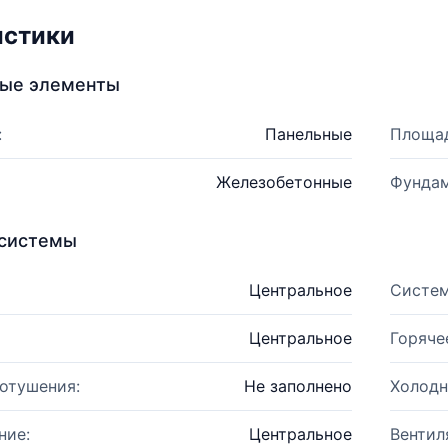
истики
ные элементы
:
Панельные
Площад
Железобетонные
Фундам
системы
Центральное
Систем
Центральное
Горяче
отушения:
Не заполнено
Холодн
ние:
Центральное
Вентил