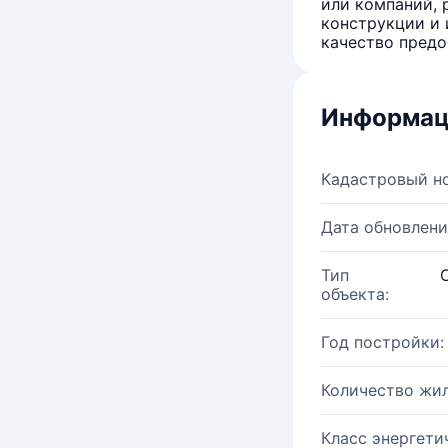
или компаний, 
конструкции и 
качество предо
Информац
Кадастровый н
Дата обновлени
Тип
объекта:
Год постройки:
Количество жи
Класс энергети