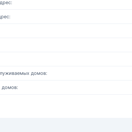
дрес:
рес:
служиваемых домов:
 домов: