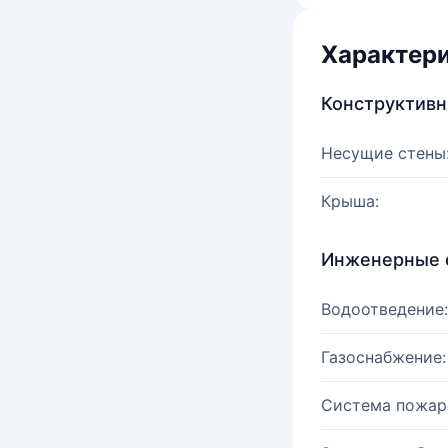
Характер
Конструктив
Несущие стены
Крыша:
Инженерные 
Водоотведение:
Газоснабжение:
Система пожар