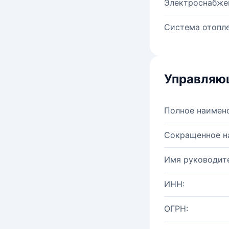
Электроснабже
Система отопле
Управляю
Полное наимен
Сокращенное н
Имя руководите
ИНН:
ОГРН: