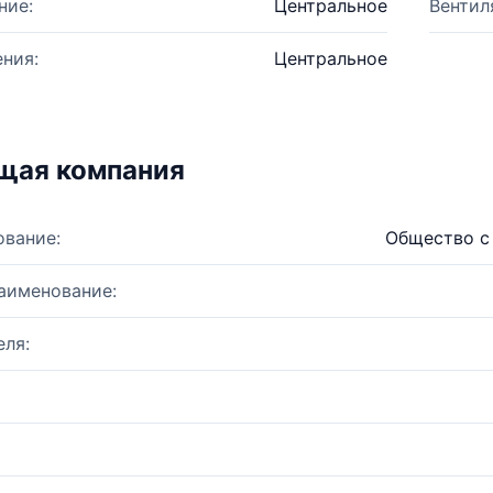
ние:
Центральное
Вентил
ния:
Центральное
щая компания
ование:
Общество с
аименование:
ля: