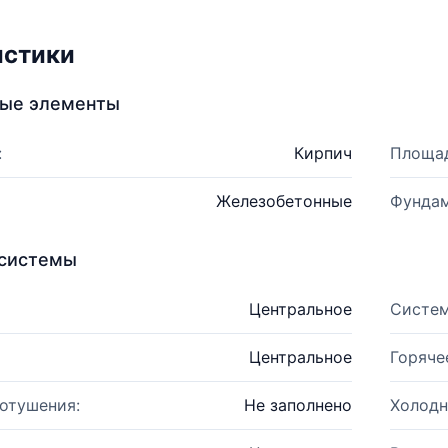
истики
ные элементы
:
Кирпич
Площад
Железобетонные
Фундам
системы
Центральное
Систем
Центральное
Горяче
отушения:
Не заполнено
Холодн