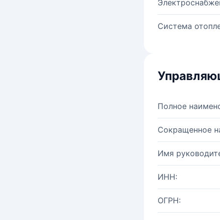
Электроснабже
Система отопле
Управляю
Полное наимен
Сокращенное н
Имя руководите
ИНН:
ОГРН: