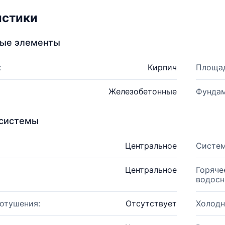
истики
ные элементы
:
Кирпич
Площад
Железобетонные
Фундам
системы
Центральное
Систем
Центральное
Горяче
водосн
отушения:
Отсутствует
Холодн