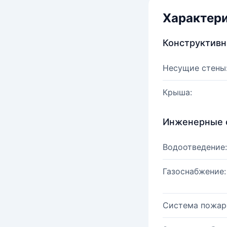
Характер
Конструктив
Несущие стены
Крыша:
Инженерные 
Водоотведение:
Газоснабжение:
Система пожар