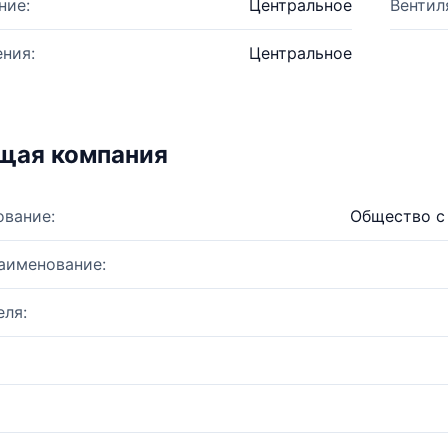
ние:
Центральное
Вентил
ния:
Центральное
щая компания
ование:
Общество с
аименование:
ля: