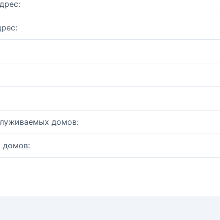
дрес:
рес:
служиваемых домов:
 домов: