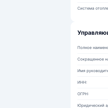
Система отопле
Управляю
Полное наимен
Сокращенное н
Имя руководите
ИНН:
ОГРН:
Юридический а