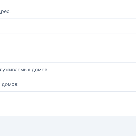
рес:
служиваемых домов:
 домов: