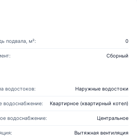
ь подвала, м²:
0
ент:
Сборный
а водостоков:
Наружные водостоки
е водоснабжение:
Квартирное (квартирный котел)
ое водоснабжение:
Центральное
яция:
Вытяжная вентиляция