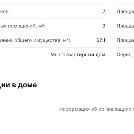
жей:
2
Площад
ых помещений, м²:
0
Площад
ений общего имущества, м²:
62.1
Площад
Многоквартирный дом
Серия,
ии в доме
Информация об организациях 