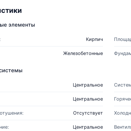
истики
ные элементы
:
Кирпич
Площад
Железобетонные
Фундам
системы
Центральное
Систем
Центральное
Горяче
отушения:
Отсутствует
Холодн
ние:
Центральное
Вентил