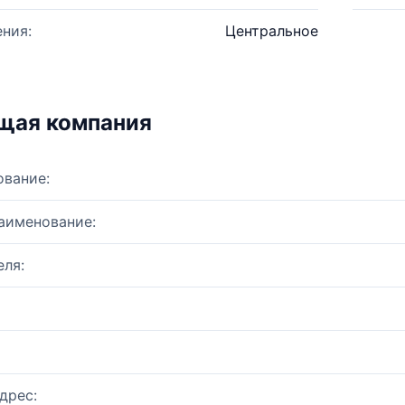
ния:
Центральное
щая компания
ование:
аименование:
ля:
дрес: