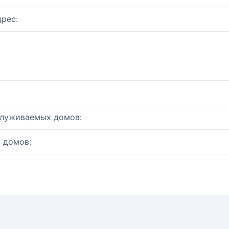
рес:
служиваемых домов:
 домов: