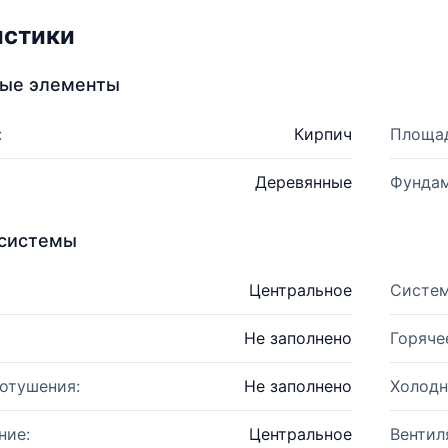
истики
ные элементы
:
Кирпич
Площад
Деревянные
Фундам
системы
Центральное
Систем
Не заполнено
Горяче
отушения:
Не заполнено
Холодн
ние:
Центральное
Вентил