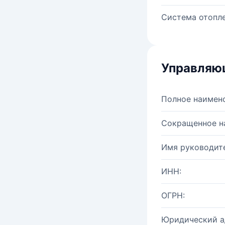
Система отопле
Управляю
Полное наимен
Сокращенное н
Имя руководите
ИНН:
ОГРН:
Юридический а