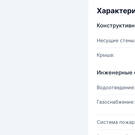
Характер
Конструктив
Несущие стены
Крыша:
Инженерные 
Водоотведение:
Газоснабжение:
Система пожар