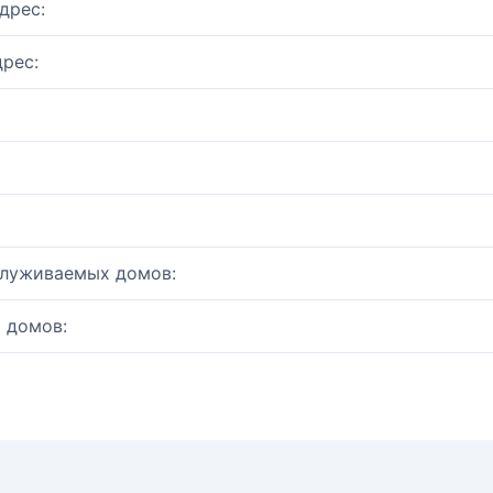
дрес:
рес:
служиваемых домов:
 домов: