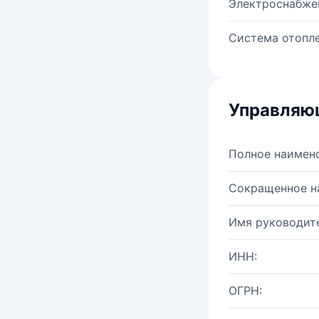
Электроснабже
Система отопле
Управляю
Полное наимен
Сокращенное н
Имя руководите
ИНН:
ОГРН: