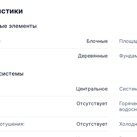
истики
ные элементы
:
Блочные
Площад
Деревянные
Фундам
системы
Центральное
Систем
Отсутствует
Горяче
водосн
отушения:
Отсутствует
Холодн