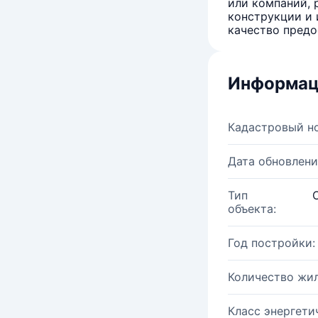
или компаний, 
конструкции и 
качество предо
Информац
Кадастровый н
Дата обновлени
Тип
объекта:
Год постройки:
Количество жи
Класс энергети