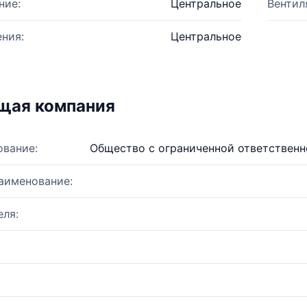
ние:
Центральное
Вентил
ния:
Центральное
щая компания
ование:
Общество с ограниченной ответствен
аименование:
ля: