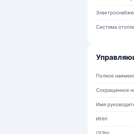
Электроснабже
Система отопле
Управляю
Полное наимен
Сокращенное н
Имя руководите
ИНН:
ОГРН: