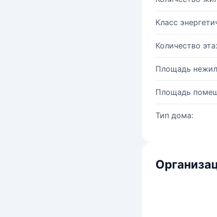
Класс энергети
Количество эта
Площадь нежил
Площадь помещ
Тип дома:
Организац