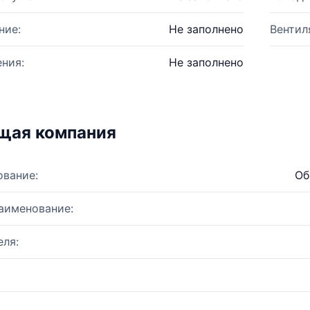
ние:
Не заполнено
Вентил
ния:
Не заполнено
щая компания
ование:
Об
аименование:
ля: