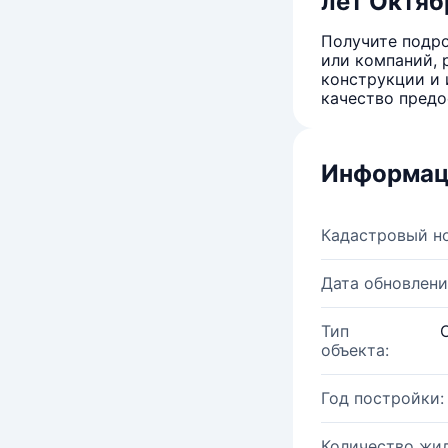
лет Октяб
Получите подро
или компаний, 
конструкции и 
качество предо
Информац
Кадастровый н
Дата обновлени
Тип
объекта:
Год постройки:
Количество жи