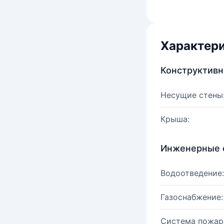
Характер
Конструктив
Несущие стены
Крыша:
Инженерные 
Водоотведение:
Газоснабжение:
Система пожар