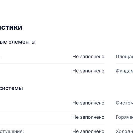
истики
ные элементы
:
Не заполнено
Площад
Не заполнено
Фундам
системы
Не заполнено
Систем
Не заполнено
Горяче
отушения:
Не заполнено
Холодн