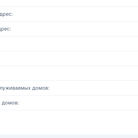
дрес:
рес:
служиваемых домов:
 домов: