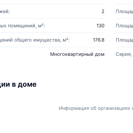
жей:
2
Площад
ых помещений, м²:
130
Площад
ений общего имущества, м²:
176.8
Площад
Многоквартирный дом
Серия,
ии в доме
Информация об организациях 