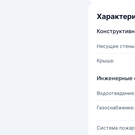
Характер
Конструктив
Несущие стены
Крыша:
Инженерные 
Водоотведение:
Газоснабжение:
Система пожар