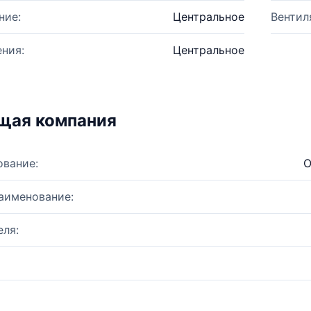
ние:
Центральное
Вентил
ния:
Центральное
щая компания
ование:
О
аименование:
ля: