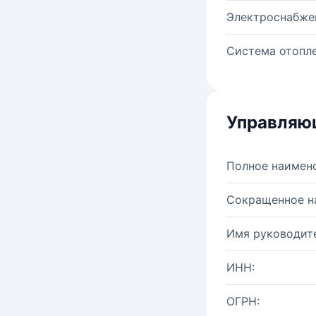
Электроснабже
Система отопле
Управляю
Полное наимен
Сокращенное н
Имя руководите
ИНН:
ОГРН: