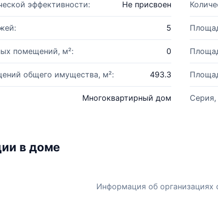
ческой эффективности:
Не присвоен
Количе
жей:
5
Площад
ых помещений, м²:
0
Площад
ений общего имущества, м²:
493.3
Площад
Многоквартирный дом
Серия,
ии в доме
Информация об организациях 