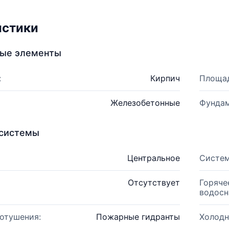
истики
ные элементы
:
Кирпич
Площад
Железобетонные
Фундам
системы
Центральное
Систем
Отсутствует
Горяче
водосн
отушения:
Пожарные гидранты
Холодн