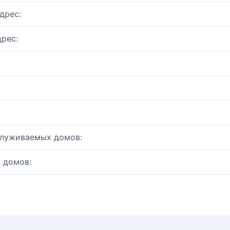
дрес:
рес:
служиваемых домов:
 домов: