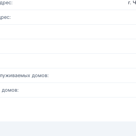
дрес:
г. 
рес:
служиваемых домов:
 домов: