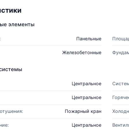
истики
ные элементы
:
Панельные
Площад
Железобетонные
Фундам
системы
Центральное
Систем
Центральное
Горяче
отушения:
Пожарный кран
Холодн
ние:
Центральное
Вентил