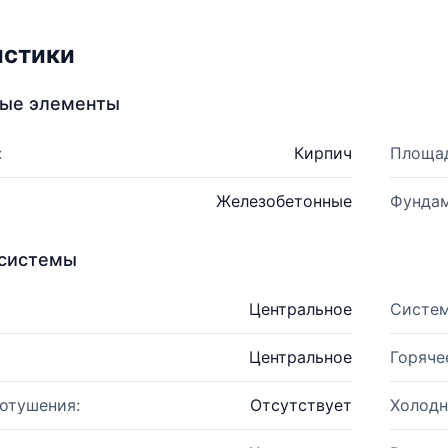
истики
ные элементы
:
Кирпич
Площад
Железобетонные
Фундам
системы
Центральное
Систем
Центральное
Горяче
отушения:
Отсутствует
Холодн