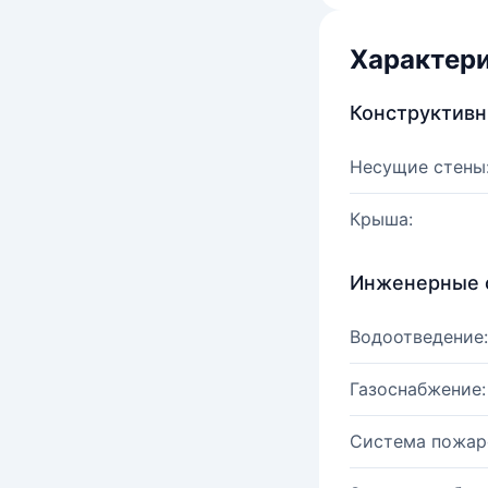
Характер
Конструктив
Несущие стены
Крыша:
Инженерные 
Водоотведение:
Газоснабжение:
Система пожар