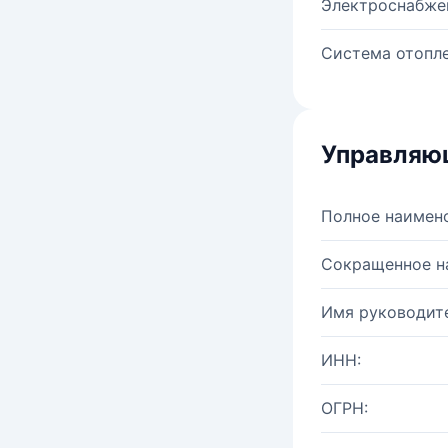
Электроснабже
Система отопле
Управляю
Полное наимен
Сокращенное н
Имя руководите
ИНН:
ОГРН: