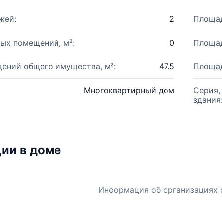
жей:
2
Площад
ых помещений, м²:
0
Площад
ений общего имущества, м²:
47.5
Площад
Многоквартирный дом
Серия,
здания
ии в доме
Информация об организациях 