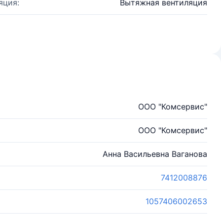
яция:
Вытяжная вентиляция
ООО "Комсервис"
ООО "Комсервис"
Анна Васильевна Ваганова
7412008876
1057406002653