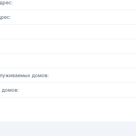
дрес:
рес:
служиваемых домов:
 домов: