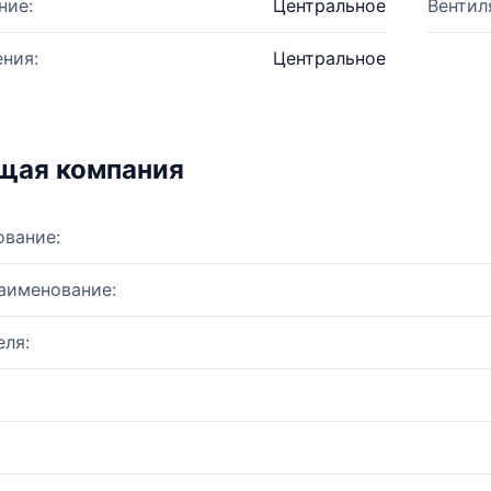
ние:
Центральное
Вентил
ния:
Центральное
щая компания
ование:
аименование:
ля: