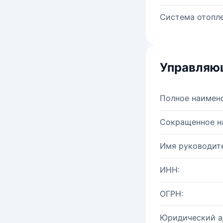
Система отопле
Управляю
Полное наимен
Сокращенное н
Имя руководите
ИНН:
ОГРН:
Юридический а