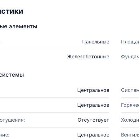
истики
ные элементы
:
Панельные
Площад
Железобетонные
Фундам
системы
Центральное
Систем
Центральное
Горяче
отушения:
Отсутствует
Холодн
ние:
Центральное
Вентил