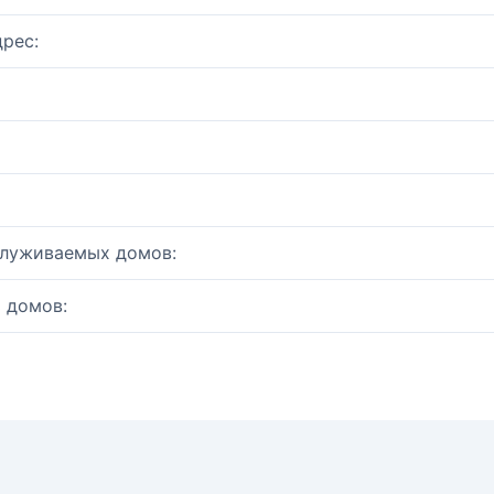
рес:
служиваемых домов:
 домов: