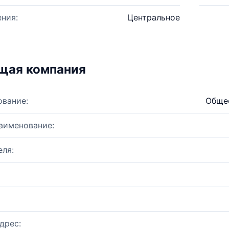
ния:
Центральное
щая компания
ование:
Общес
аименование:
ля:
дрес: