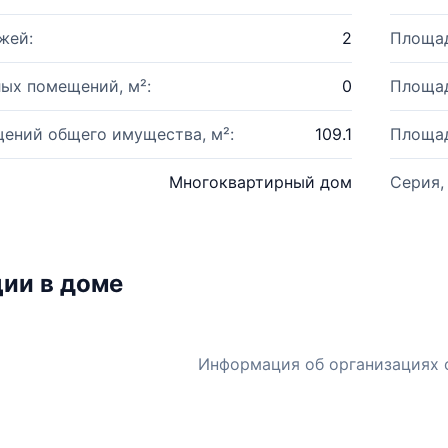
жей:
2
Площад
ых помещений, м²:
0
Площад
ений общего имущества, м²:
109.1
Площад
Многоквартирный дом
Серия,
ии в доме
Информация об организациях 