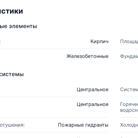
истики
ные элементы
:
Кирпич
Площад
Железобетонные
Фундам
системы
Центральное
Систем
Центральное
Горяче
водосн
отушения:
Пожарные гидранты
Холодн