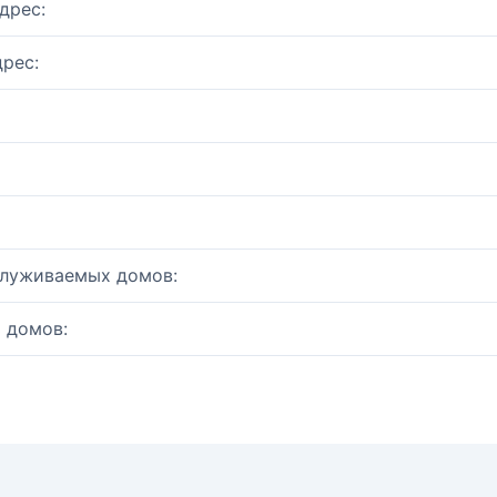
дрес:
рес:
служиваемых домов:
 домов: