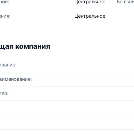
ние:
Центральное
Вентил
ния:
Центральное
щая компания
ование:
аименование:
ля: