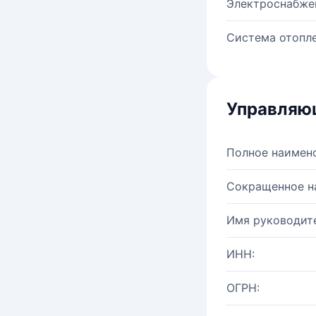
Электроснабже
Система отопле
Управляю
Полное наимен
Сокращенное н
Имя руководите
ИНН:
ОГРН: