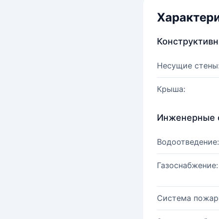
Характер
Конструктив
Несущие стены
Крыша:
Инженерные 
Водоотведение:
Газоснабжение:
Система пожар