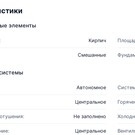
истики
ные элементы
:
Кирпич
Площад
Смешанные
Фундам
системы
Автономное
Систем
Центральное
Горяче
отушения:
Не заполнено
Холодн
ние:
Центральное
Вентил