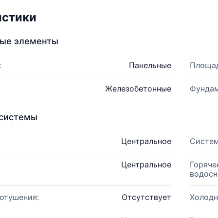
истики
ные элементы
:
Панельные
Площад
Железобетонные
Фундам
системы
Центральное
Систем
Центральное
Горяче
водосн
отушения:
Отсутствует
Холодн