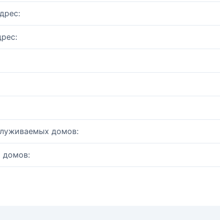
дрес:
рес:
служиваемых домов:
 домов: