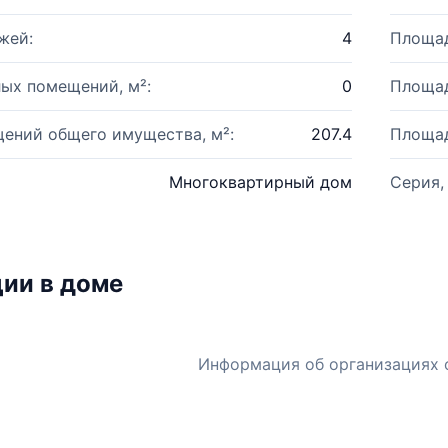
жей:
4
Площад
ых помещений, м²:
0
Площад
ений общего имущества, м²:
207.4
Площад
Многоквартирный дом
Серия,
ии в доме
Информация об организациях 