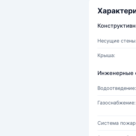
Характер
Конструктив
Несущие стены
Крыша:
Инженерные 
Водоотведение:
Газоснабжение:
Система пожар