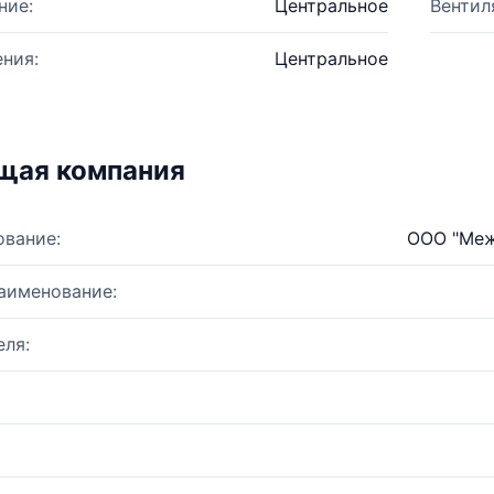
ние:
Центральное
Вентил
ния:
Центральное
щая компания
ование:
ООО "Меж
аименование:
ля: