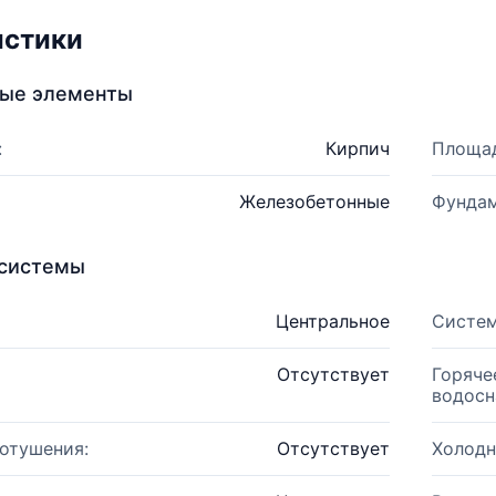
истики
ные элементы
:
Кирпич
Площад
Железобетонные
Фундам
системы
Центральное
Систем
Отсутствует
Горяче
водосн
отушения:
Отсутствует
Холодн