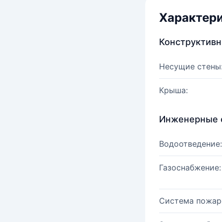
Характер
Конструктив
Несущие стены
Крыша:
Инженерные 
Водоотведение:
Газоснабжение:
Система пожар