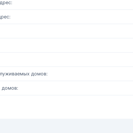
дрес:
рес:
служиваемых домов:
 домов: