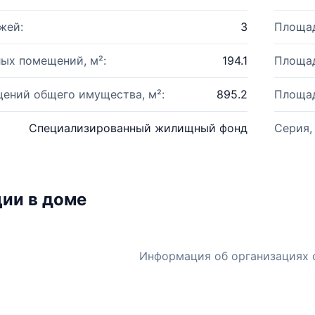
жей:
3
Площад
ых помещений, м²:
194.1
Площад
ений общего имущества, м²:
895.2
Площад
Специализированный жилищный фонд
Серия,
ии в доме
Информация об организациях 