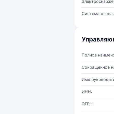
Электроснабже
Система отопле
Управляю
Полное наимен
Сокращенное н
Имя руководите
ИНН:
ОГРН: