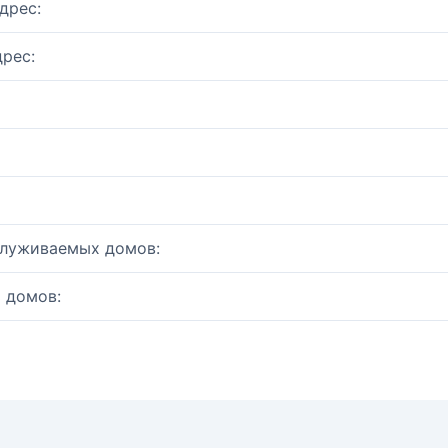
дрес:
рес:
служиваемых домов:
 домов: