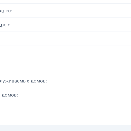
дрес:
рес:
служиваемых домов:
 домов: