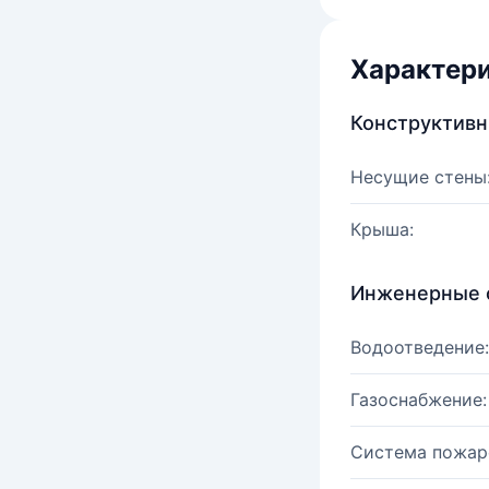
Характер
Конструктив
Несущие стены
Крыша:
Инженерные 
Водоотведение:
Газоснабжение:
Система пожар