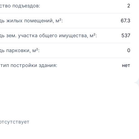
ство подъездов:
2
ь жилых помещений, м²:
67.3
ь зем. участка общего имущества, м²:
537
ь парковки, м²:
0
 тип постройки здания:
нет
отсутствует