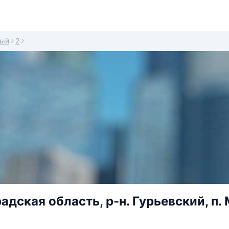
ный
2
адская область, р-н. Гурьевский, п. 