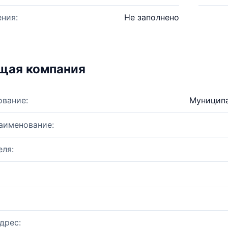
ния:
Не заполнено
щая компания
ование:
Муниципа
аименование:
ля:
дрес: