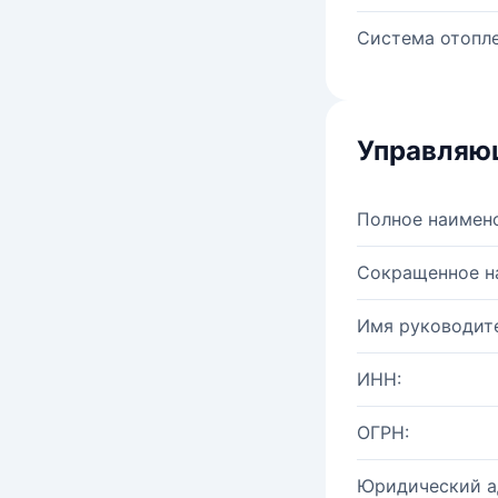
Система отопле
Управляю
Полное наимен
Сокращенное н
Имя руководите
ИНН:
ОГРН:
Юридический а