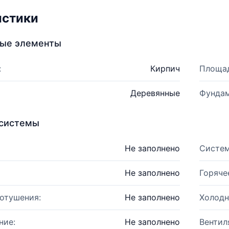
истики
ные элементы
:
Кирпич
Площад
Деревянные
Фундам
системы
Не заполнено
Систем
Не заполнено
Горяче
отушения:
Не заполнено
Холодн
ние:
Не заполнено
Вентил