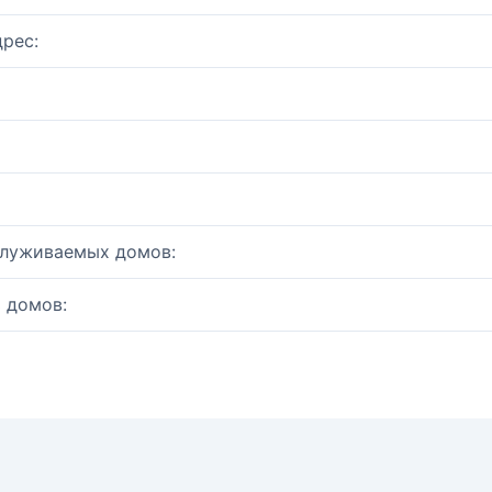
рес:
служиваемых домов:
 домов: