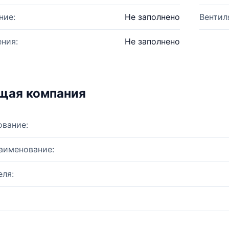
ние:
Не заполнено
Вентил
ния:
Не заполнено
щая компания
ование:
аименование:
ля: