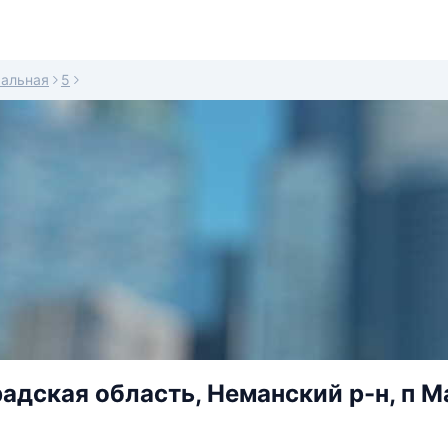
альная
5
адская область, Неманский р-н, п М