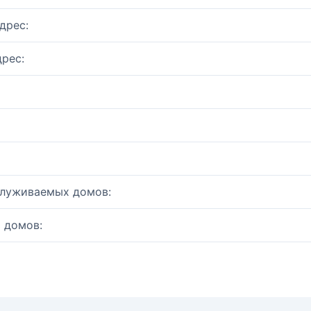
дрес:
рес:
служиваемых домов:
 домов: