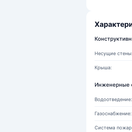
Характер
Конструктив
Несущие стены
Крыша:
Инженерные 
Водоотведение:
Газоснабжение:
Система пожар