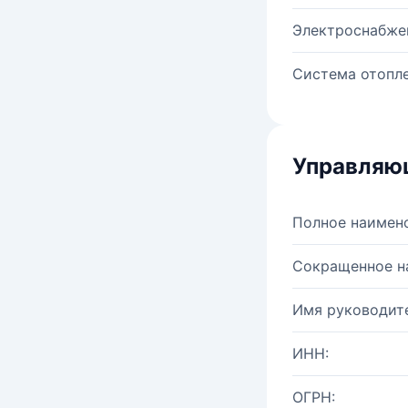
Электроснабже
Система отопле
Управляю
Полное наимен
Сокращенное н
Имя руководите
ИНН:
ОГРН: