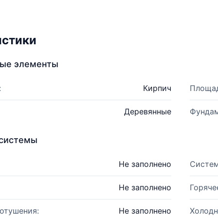
истики
ные элементы
:
Кирпич
Площад
Деревянные
Фундам
системы
Не заполнено
Систем
Не заполнено
Горяче
отушения:
Не заполнено
Холодн