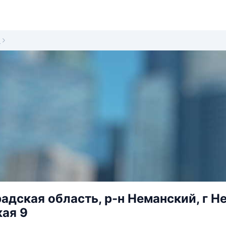
9
адская область, р-н Неманский, г Н
ая 9