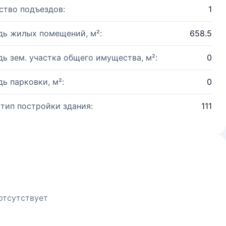
ство подъездов:
1
ь жилых помещений, м²:
658.5
ь зем. участка общего имущества, м²:
0
ь парковки, м²:
0
 тип постройки здания:
111
отсутствует