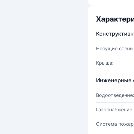
Характер
Конструктив
Несущие стены
Крыша:
Инженерные 
Водоотведение:
Газоснабжение:
Система пожар