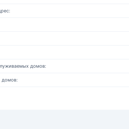
рес:
служиваемых домов:
 домов: