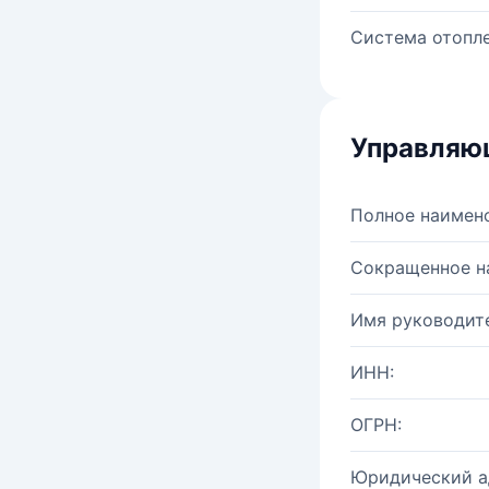
Система отопле
Управляю
Полное наимен
Сокращенное н
Имя руководите
ИНН:
ОГРН:
Юридический а