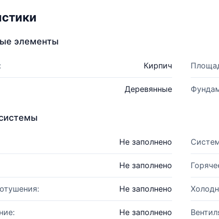
истики
ные элементы
:
Кирпич
Площад
Деревянные
Фундам
системы
Не заполнено
Систем
Не заполнено
Горяче
отушения:
Не заполнено
Холодн
ние:
Не заполнено
Вентил