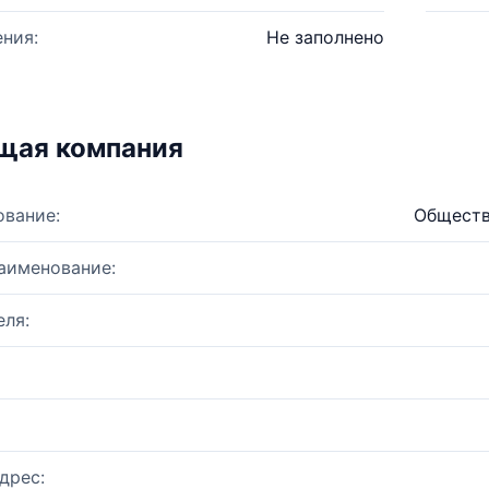
ния:
Не заполнено
щая компания
ование:
Обществ
аименование:
ля:
дрес: