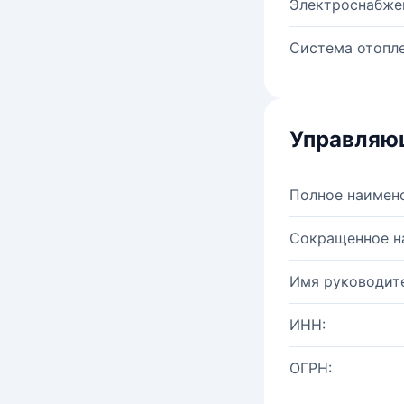
Электроснабже
Система отопле
Управляю
Полное наимен
Сокращенное н
Имя руководите
ИНН:
ОГРН: