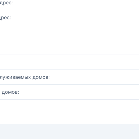
дрес:
рес:
служиваемых домов:
 домов: