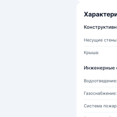
Характер
Конструктив
Несущие стены
Крыша:
Инженерные 
Водоотведение:
Газоснабжение:
Система пожар