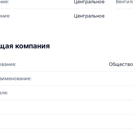
ние:
Центральное
Вентил
ния:
Центральное
щая компания
ование:
Общество 
аименование:
ля: