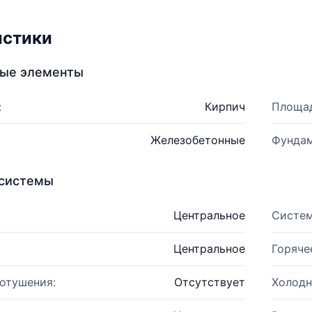
истики
ные элементы
:
Кирпич
Площад
Железобетонные
Фундам
системы
Центральное
Систем
Центральное
Горяче
отушения:
Отсутствует
Холодн