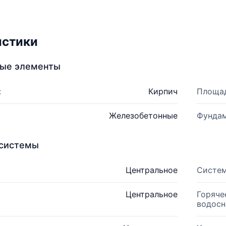
истики
ные элементы
:
Кирпич
Площад
Железобетонные
Фундам
системы
Центральное
Систем
Центральное
Горяче
водосн