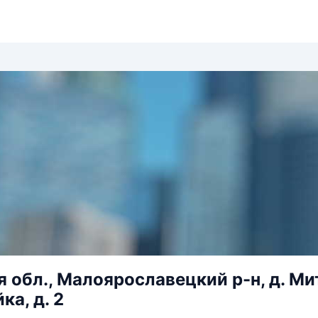
 обл., Малоярославецкий р-н, д. Мит
ка, д. 2