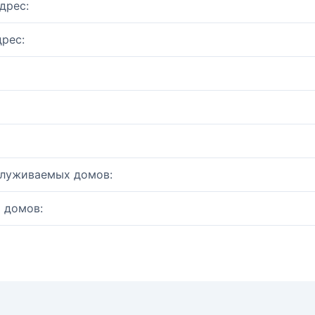
дрес:
рес:
служиваемых домов:
 домов: