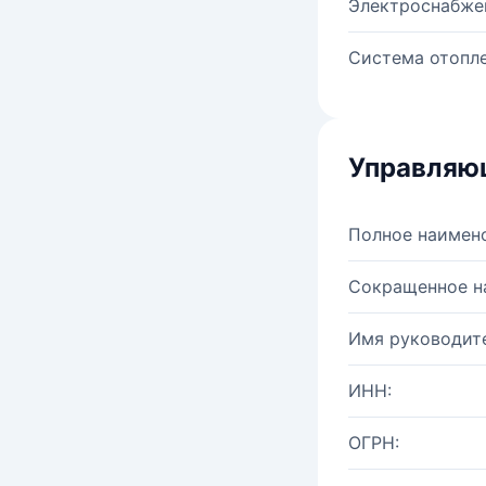
Электроснабже
Система отопле
Управляю
Полное наимен
Сокращенное н
Имя руководите
ИНН:
ОГРН: