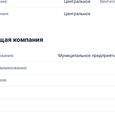
ние:
Центральное
Вентил
ния:
Центральное
щая компания
ование:
Муниципальное предприяти
аименование:
ля: