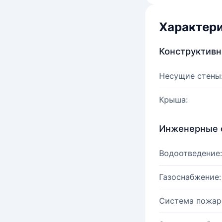
Характер
Конструктив
Несущие стены
Крыша:
Инженерные 
Водоотведение:
Газоснабжение:
Система пожар