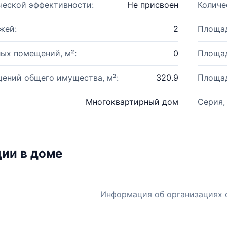
ческой эффективности:
Не присвоен
Количе
жей:
2
Площад
ых помещений, м²:
0
Площад
ений общего имущества, м²:
320.9
Площад
Многоквартирный дом
Серия,
ии в доме
Информация об организациях 