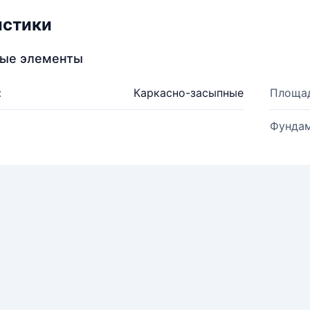
истики
ные элементы
:
Каркасно-засыпные
Площад
Фундам