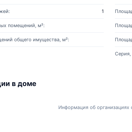
жей:
1
Площад
ых помещений, м²:
Площад
ений общего имущества, м²:
Площад
Серия,
ии в доме
Информация об организациях 