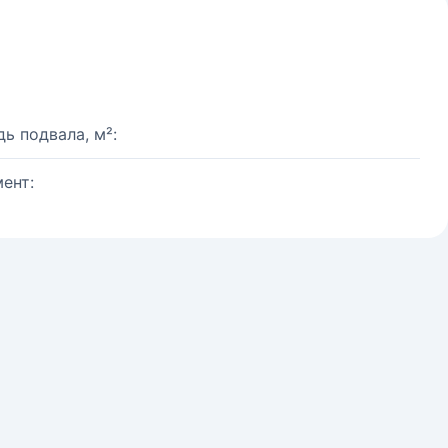
ь подвала, м²:
ент: