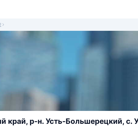
2
й край, р-н. Усть-Большерецкий, с. 