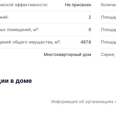
ческой эффективности:
Не присвоен
Количе
жей:
2
Площад
ых помещений, м²:
0
Площад
ений общего имущества, м²:
487.8
Площад
Многоквартирный дом
Серия,
ии в доме
Информация об организациях 