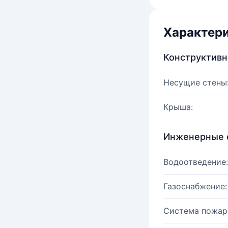
Характер
Конструктив
Несущие стены
Крыша:
Инженерные 
Водоотведение:
Газоснабжение:
Система пожар