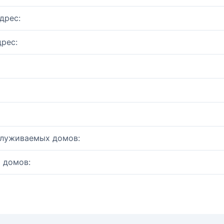
дрес:
рес:
служиваемых домов:
 домов: