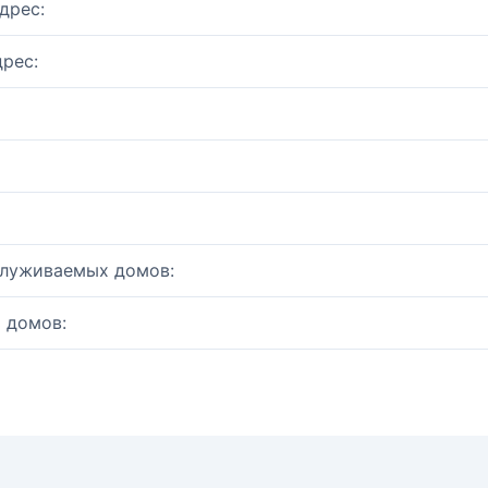
дрес:
рес:
служиваемых домов:
 домов: