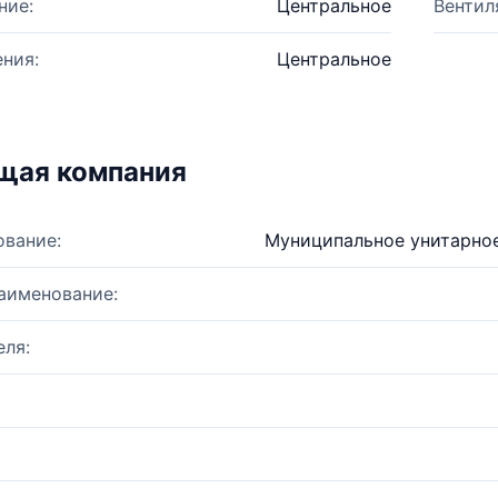
ние:
Центральное
Вентил
ния:
Центральное
щая компания
ование:
Муниципальное унитарное
аименование:
ля: