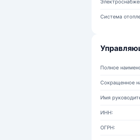
Электроснабже
Система отопле
Управляю
Полное наимен
Сокращенное н
Имя руководите
ИНН:
ОГРН: