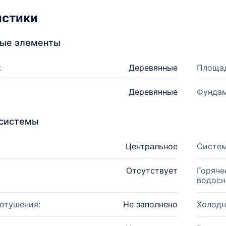
истики
ные элементы
:
Деревянные
Площад
Деревянные
Фундам
системы
Центральное
Систем
Отсутствует
Горяче
водосн
отушения:
Не заполнено
Холодн