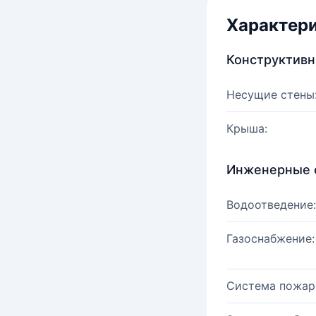
Характер
Конструктив
Несущие стены
Крыша:
Инженерные 
Водоотведение:
Газоснабжение:
Система пожар