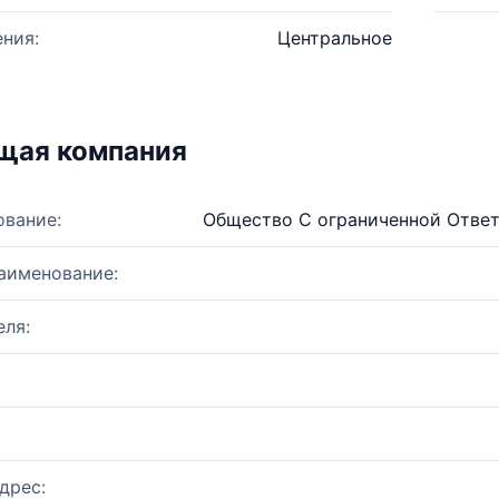
ния:
Центральное
щая компания
ование:
Общество С ограниченной Ответ
аименование:
ля:
дрес: