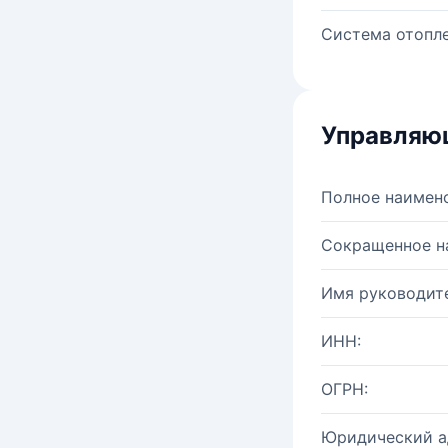
Система отопле
Управляю
Полное наимен
Сокращенное н
Имя руководите
ИНН:
ОГРН:
Юридический а