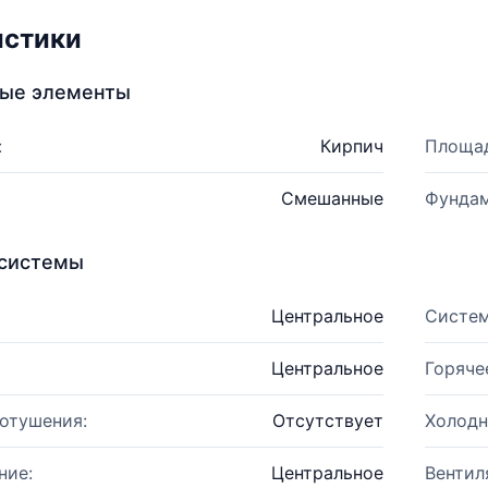
истики
ные элементы
:
Кирпич
Площад
Смешанные
Фундам
системы
Центральное
Систем
Центральное
Горяче
отушения:
Отсутствует
Холодн
ние:
Центральное
Вентил