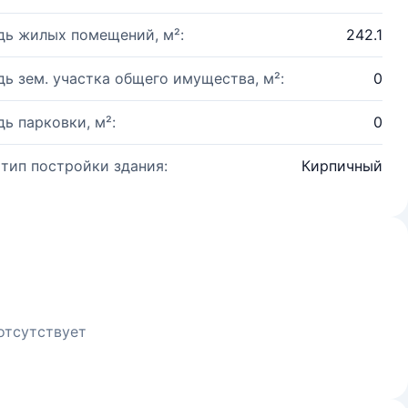
ь жилых помещений, м²:
242.1
ь зем. участка общего имущества, м²:
0
ь парковки, м²:
0
 тип постройки здания:
Кирпичный
отсутствует