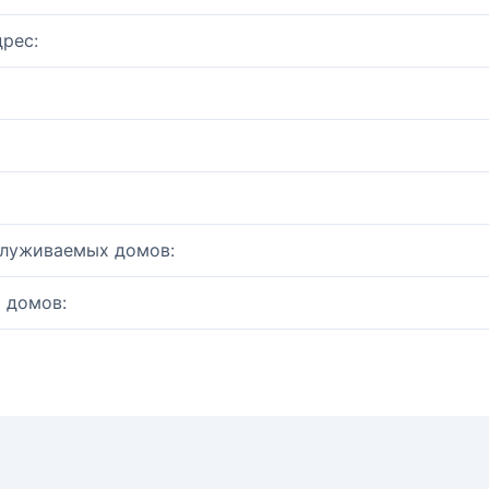
рес:
служиваемых домов:
 домов: