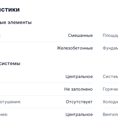
истики
ные элементы
:
Смешанные
Площад
Железобетонные
Фундам
системы
Центральное
Систем
Не заполнено
Горяче
отушения:
Отсутствует
Холодн
ние:
Центральное
Вентил