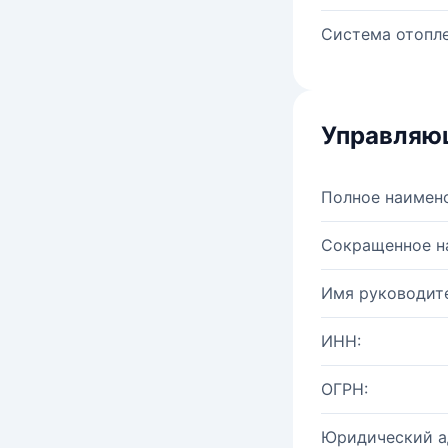
Система отопле
Управляю
Полное наимен
Сокращенное н
Имя руководите
ИНН:
ОГРН:
Юридический а