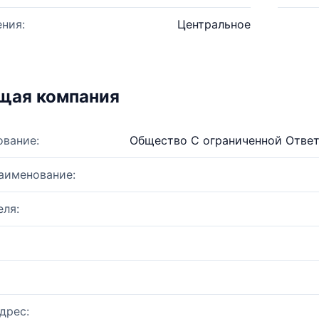
ния:
Центральное
щая компания
ование:
Общество С ограниченной Ответ
аименование:
ля:
дрес: