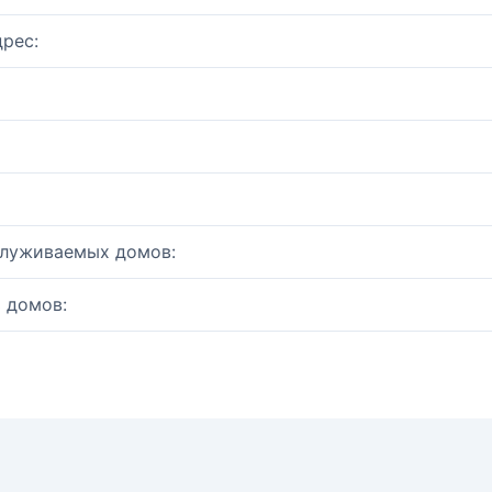
рес:
служиваемых домов:
 домов: