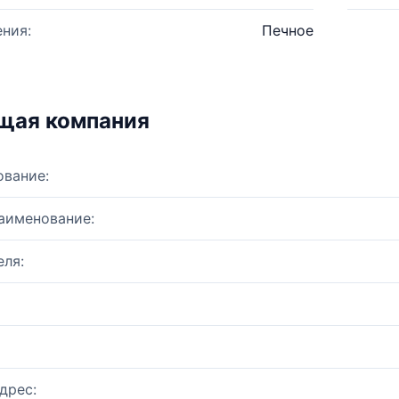
ния:
Печное
щая компания
ование:
аименование:
ля:
дрес: