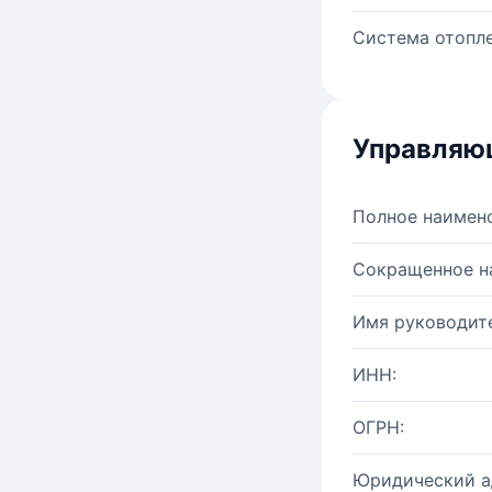
Система отопле
Управляю
Полное наимен
Сокращенное н
Имя руководите
ИНН:
ОГРН:
Юридический а