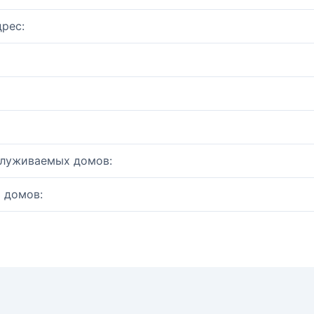
рес:
служиваемых домов:
 домов: