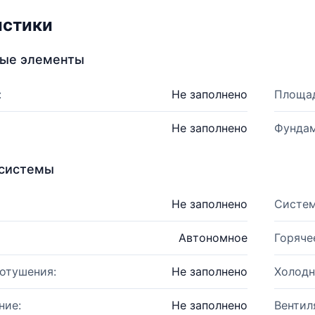
истики
ные элементы
:
Не заполнено
Площад
Не заполнено
Фундам
системы
Не заполнено
Систем
Автономное
Горяче
отушения:
Не заполнено
Холодн
ние:
Не заполнено
Вентил