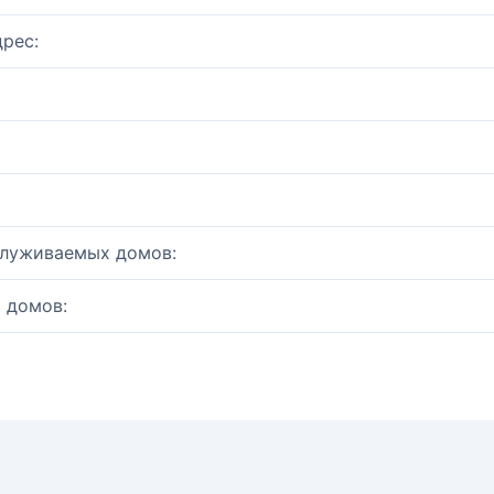
рес:
служиваемых домов:
 домов: