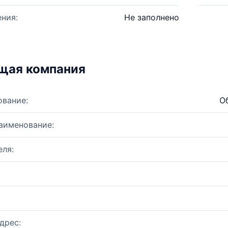
ния:
Не заполнено
щая компания
ование:
О
аименование:
ля:
дрес: