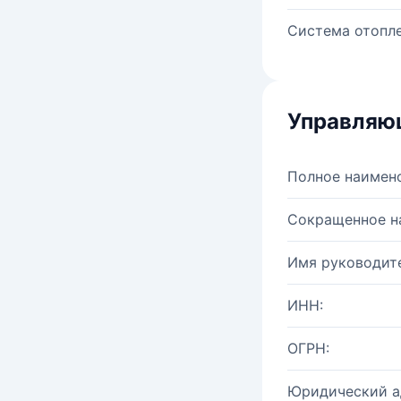
Система отопле
Управляю
Полное наимен
Сокращенное н
Имя руководите
ИНН:
ОГРН:
Юридический а